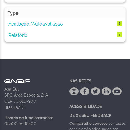
Type
Avaliação/Autoavaliação
1
Relatório
1
NAS REDES
Asa Sul
SPO Área Especial 2-A
CEP 70.610-900
ACESSIBILIDADE
Brasília/DF
DEIXE SEU FEEDBACK
Horário de funcionamento
Compartilhe conosco
se nossos
08h00 às 18h00
canais estão adequados pra