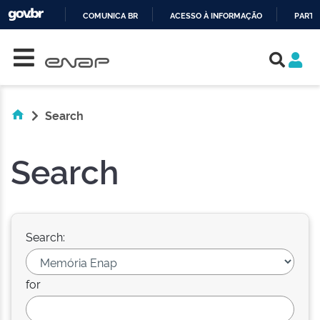
COMUNICA BR
ACESSO À INFORMAÇÃO
PARTI
Skip navigation
IR
PARA
O
CONTEÚDO
Search
Search
Search:
for