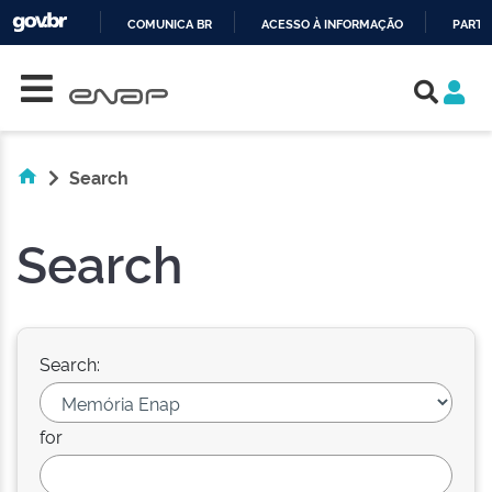
COMUNICA BR
ACESSO À INFORMAÇÃO
PARTI
Skip navigation
IR
PARA
O
CONTEÚDO
Search
Search
Search:
for