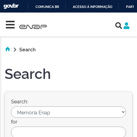
COMUNICA BR
ACESSO À INFORMAÇÃO
PARTI
Skip navigation
IR
PARA
O
CONTEÚDO
Search
Search
Search:
for