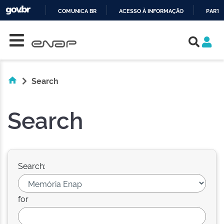
COMUNICA BR
ACESSO À INFORMAÇÃO
PARTI
Skip navigation
IR
PARA
O
CONTEÚDO
Search
Search
Search:
for