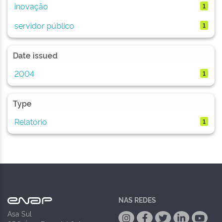
inovação
1
servidor público
1
Date issued
2004
1
Type
Relatório
1
NAS REDES
Asa Sul