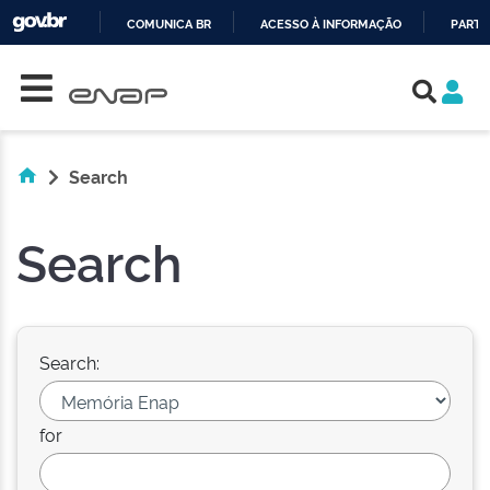
COMUNICA BR
ACESSO À INFORMAÇÃO
PARTI
Skip navigation
IR
PARA
O
CONTEÚDO
Search
Search
Search:
for