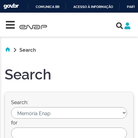
COMUNICA BR
ACESSO À INFORMAÇÃO
PARTI
Skip navigation
IR
PARA
O
CONTEÚDO
Search
Search
Search:
for