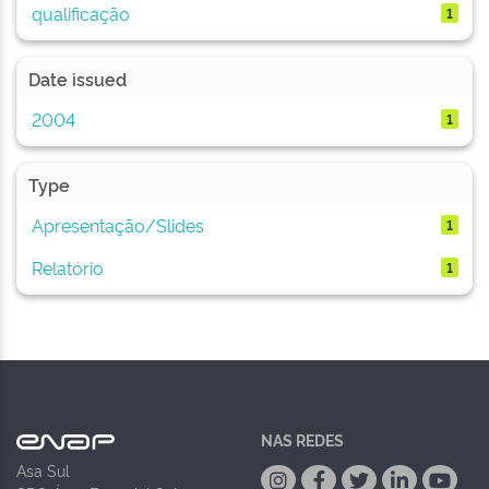
qualificação
1
Date issued
2004
1
Type
Apresentação/Slides
1
Relatório
1
NAS REDES
Asa Sul