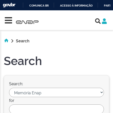
COMUNICA BR
ACESSO À INFORMAÇÃO
PARTI
Skip navigation
IR
PARA
O
CONTEÚDO
Search
Search
Search:
for