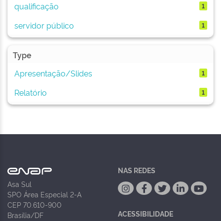
qualificação
1
servidor público
1
Type
Apresentação/Slides
1
Relatório
1
NAS REDES
Asa Sul
SPO Área Especial 2-A
CEP 70.610-900
ACESSIBILIDADE
Brasília/DF