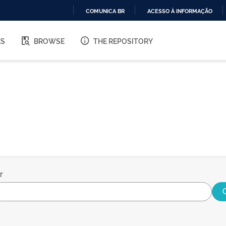
COMUNICA BR
ACESSO À INFORMAÇÃO
IR
PARA
ES
BROWSE
THE REPOSITORY
O
CONTEÚDO
r