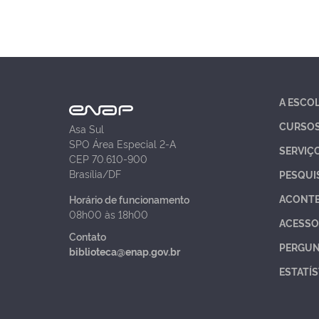
A ESCO
CURSO
Asa Sul
SPO Área Especial 2-A
SERVIÇ
CEP 70.610-900
Brasília/DF
PESQUI
ACONT
Horário de funcionamento
08h00 às 18h00
ACESSO
Contato
PERGUN
biblioteca@enap.gov.br
ESTATÍS