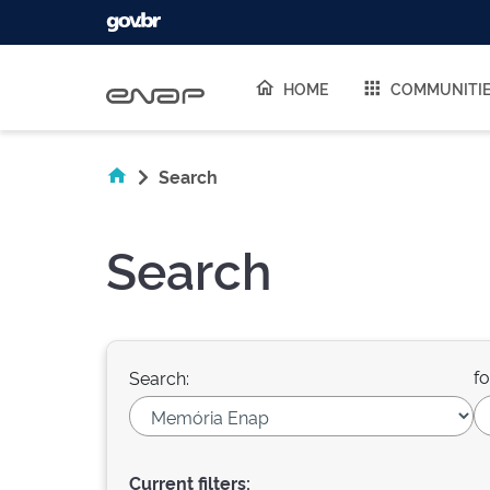
Skip navigation
HOME
COMMUNITI
Search
Search
fo
Search:
Current filters: