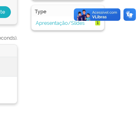
Type
Apresentação/Slides
1
econds).