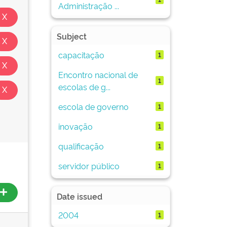
Administração ...
Subject
capacitação
1
Encontro nacional de
1
escolas de g...
escola de governo
1
inovação
1
qualificação
1
servidor público
1
Date issued
2004
1