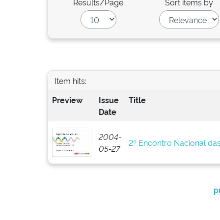
Results/Page
Sort items by
Item hits:
Preview
Issue
Title
Date
2004-
2º Encontro Nacional da
05-27
p