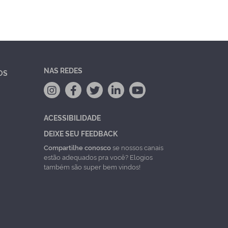
NAS REDES
OS
ACESSIBILIDADE
DEIXE SEU FEEDBACK
Compartilhe conosco
se nossos canais
estão adequados pra você? Elogios
também são super bem vindos!