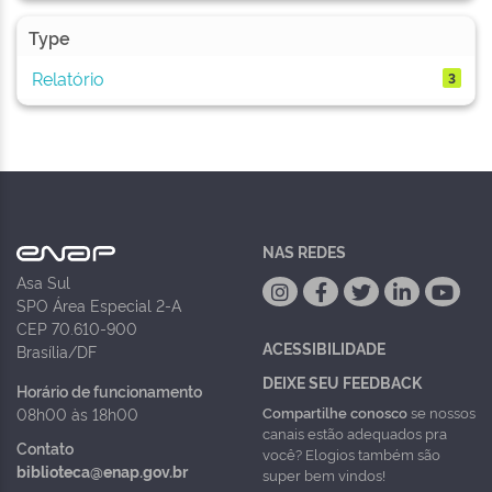
Type
Relatório
3
NAS REDES
Asa Sul
SPO Área Especial 2-A
CEP 70.610-900
ACESSIBILIDADE
Brasília/DF
DEIXE SEU FEEDBACK
Horário de funcionamento
Compartilhe conosco
se nossos
08h00 às 18h00
canais estão adequados pra
Contato
você? Elogios também são
biblioteca@enap.gov.br
super bem vindos!