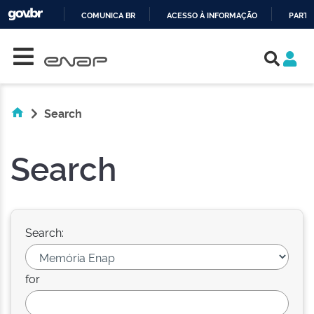
COMUNICA BR
ACESSO À INFORMAÇÃO
PARTI
Skip navigation
IR
PARA
O
CONTEÚDO
Search
Search
Search:
for