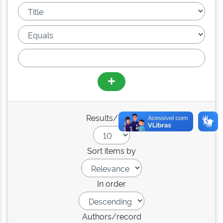
Results/Page
Sort items by
In order
Authors/record