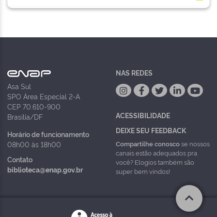
NAS REDES
Asa Sul
SPO Área Especial 2-A
CEP 70.610-900
ACESSIBILIDADE
Brasília/DF
DEIXE SEU FEEDBACK
Horário de funcionamento
Compartilhe conosco
se nossos
08h00 às 18h00
canais estão adequados pra
Contato
você? Elogios também são
biblioteca@enap.gov.br
super bem vindos!