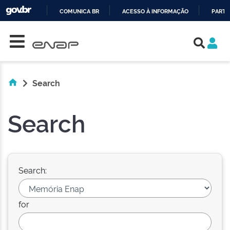
COMUNICA BR
ACESSO À INFORMAÇÃO
PARTI
Skip navigation
IR
PARA
O
CONTEÚDO
Search
Search
Search:
for