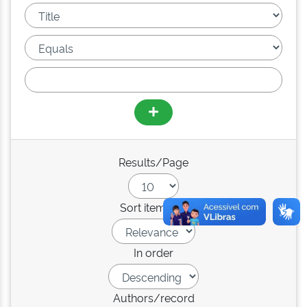
Results/Page
Sort items by
In order
Authors/record