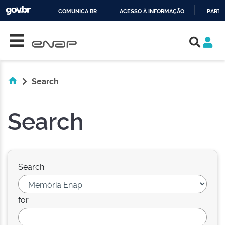
COMUNICA BR
ACESSO À INFORMAÇÃO
PARTI
Skip navigation
IR
PARA
O
CONTEÚDO
Search
Search
Search:
for