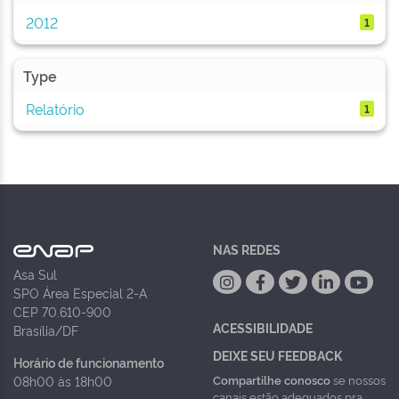
2012
1
Type
Relatório
1
NAS REDES
Asa Sul
SPO Área Especial 2-A
CEP 70.610-900
ACESSIBILIDADE
Brasília/DF
DEIXE SEU FEEDBACK
Horário de funcionamento
Compartilhe conosco
se nossos
08h00 às 18h00
canais estão adequados pra