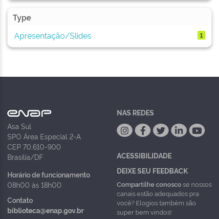
Type
Apresentação/Slides
1
NAS REDES
Asa Sul
SPO Área Especial 2-A
CEP 70.610-900
ACESSIBILIDADE
Brasília/DF
DEIXE SEU FEEDBACK
Horário de funcionamento
Compartilhe conosco
se nossos
08h00 às 18h00
canais estão adequados pra
Contato
você? Elogios também são
biblioteca@enap.gov.br
super bem vindos!