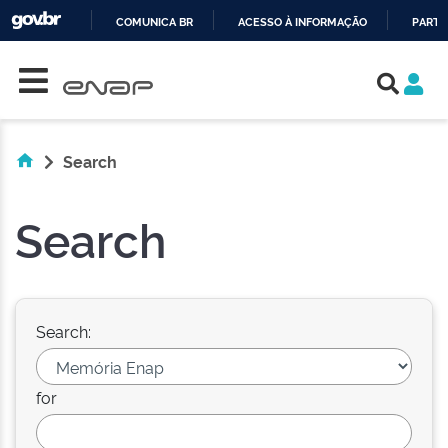
COMUNICA BR
ACESSO À INFORMAÇÃO
PARTI
Skip navigation
IR
PARA
O
CONTEÚDO
Search
Search
Search:
for