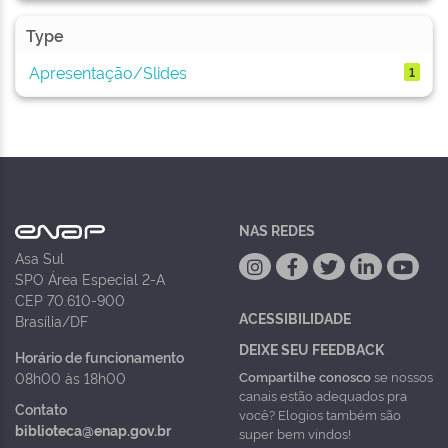
Type
Apresentação/Slides
1
NAS REDES
Asa Sul
SPO Área Especial 2-A
CEP 70.610-900
ACESSIBILIDADE
Brasília/DF
DEIXE SEU FEEDBACK
Horário de funcionamento
Compartilhe conosco
se nossos
08h00 às 18h00
canais estão adequados pra
Contato
você? Elogios também são
biblioteca@enap.gov.br
super bem vindos!