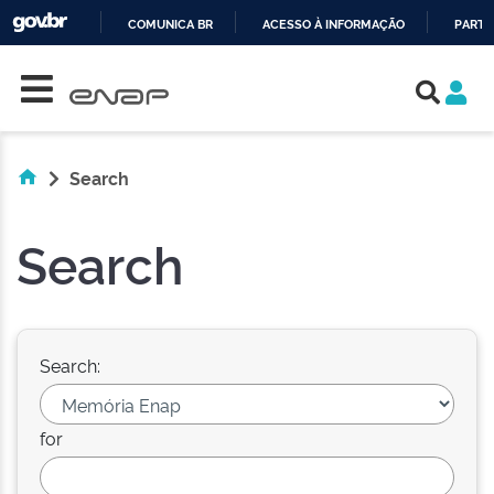
COMUNICA BR
ACESSO À INFORMAÇÃO
PARTI
Skip navigation
IR
PARA
O
CONTEÚDO
Search
Search
Search:
for