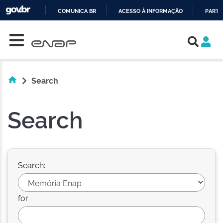
COMUNICA BR
ACESSO À INFORMAÇÃO
PARTI
Skip navigation
IR
PARA
O
CONTEÚDO
Search
Search
Search:
for