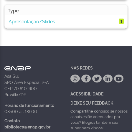
Type
Apresentação/Slides
1
NAS REDES
Asa Sul
SPO Área Especial 2-A
CEP 70.610-900
ACESSIBILIDADE
Brasília/DF
DEIXE SEU FEEDBACK
Horário de funcionamento
Compartilhe conosco
se nossos
08h00 às 18h00
canais estão adequados pra
Contato
você? Elogios também são
biblioteca@enap.gov.br
super bem vindos!