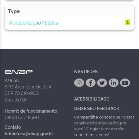
Type
Apresentação/Slides
1
NAS REDES
Asa Sul
SPO Área Especial 2-A
CEP 70.610-900
ACESSIBILIDADE
Brasília/DF
DEIXE SEU FEEDBACK
Horário de funcionamento
Compartilhe conosco
se nossos
08h00 às 18h00
canais estão adequados pra
Contato
você? Elogios também são
biblioteca@enap.gov.br
super bem vindos!