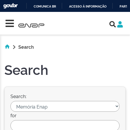
COMUNICA BR
ACESSO À INFORMAÇÃO
PARTI
Skip navigation
IR
PARA
O
CONTEÚDO
Search
Search
Search:
for