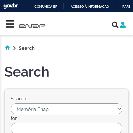
COMUNICA BR
ACESSO À INFORMAÇÃO
PARTI
Skip navigation
IR
PARA
O
CONTEÚDO
Search
Search
Search:
for