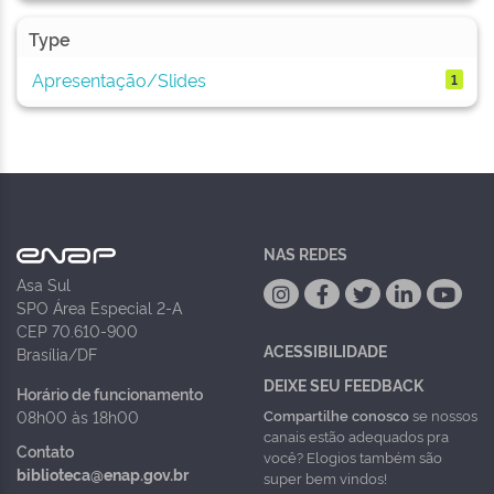
Type
Apresentação/Slides
1
NAS REDES
Asa Sul
SPO Área Especial 2-A
CEP 70.610-900
ACESSIBILIDADE
Brasília/DF
DEIXE SEU FEEDBACK
Horário de funcionamento
Compartilhe conosco
se nossos
08h00 às 18h00
canais estão adequados pra
Contato
você? Elogios também são
biblioteca@enap.gov.br
super bem vindos!