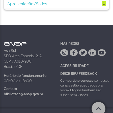
Apresentação/Slides
1
NAS REDES
Asa Sul
SPO Área Especial 2-A
CEP 70.610-900
ACESSIBILIDADE
Brasília/DF
DEIXE SEU FEEDBACK
Horário de funcionamento
Compartilhe conosco
se nossos
08h00 às 18h00
canais estão adequados pra
Contato
você? Elogios também são
biblioteca@enap.gov.br
super bem vindos!