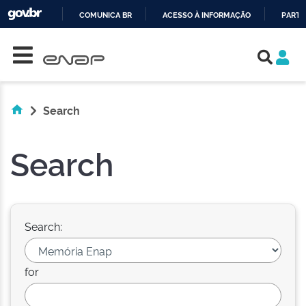
COMUNICA BR
ACESSO À INFORMAÇÃO
PARTI
Skip navigation
IR
PARA
O
CONTEÚDO
Search
Search
Search:
for