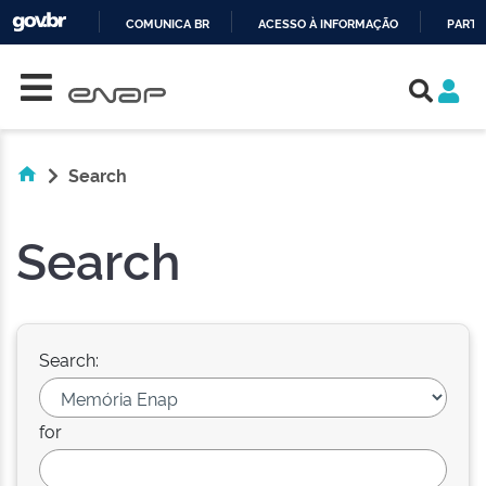
COMUNICA BR
ACESSO À INFORMAÇÃO
PARTI
Skip navigation
IR
PARA
O
CONTEÚDO
Search
Search
Search:
for