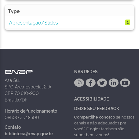
Type
Apresentação/Slides
1
NAS REDES
Asa Sul
SPO Área Especial 2-A
CEP 70.610-900
ACESSIBILIDADE
Brasília/DF
DEIXE SEU FEEDBACK
Horário de funcionamento
Compartilhe conosco
se nossos
08h00 às 18h00
canais estão adequados pra
Contato
você? Elogios também são
biblioteca@enap.gov.br
super bem vindos!