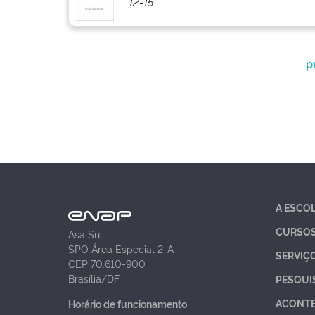
12-15
p
A ESCO
CURSO
Asa Sul
SPO Área Especial 2-A
SERVIÇ
CEP 70.610-900
Brasília/DF
PESQUI
ACONT
Horário de funcionamento