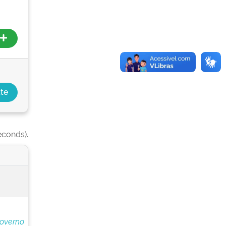
econds).
Governo