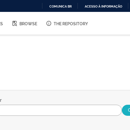
COMUNICA BR
ACESSO À INFORMAÇÃO
IR
PARA
ES
BROWSE
THE REPOSITORY
O
CONTEÚDO
r