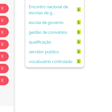
Encontro nacional de
1
escolas de g...
escola de governo
1
gestão de convênios
1
qualificação
1
servidor público
1
vocabulário controlado
1