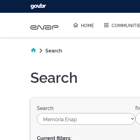
Skip navigation
HOME
COMMUNITI
Search
Search
fo
Search:
Current filters: