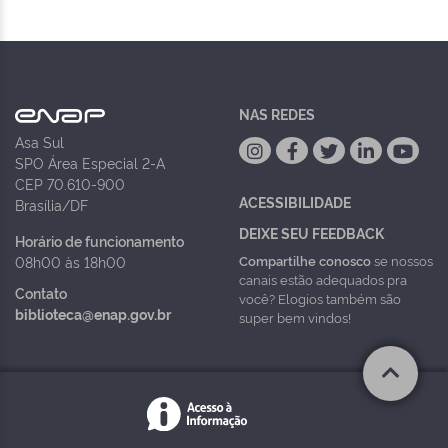
NAS REDES
Asa Sul
SPO Área Especial 2-A
CEP 70.610-900
ACESSIBILIDADE
Brasília/DF
DEIXE SEU FEEDBACK
Horário de funcionamento
Compartilhe conosco
se nossos
08h00 às 18h00
canais estão adequados pra
Contato
você? Elogios também são
biblioteca@enap.gov.br
super bem vindos!