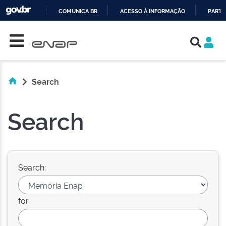
COMUNICA BR
ACESSO À INFORMAÇÃO
PARTI
Skip navigation
IR
PARA
O
CONTEÚDO
Search
Search
Search:
for