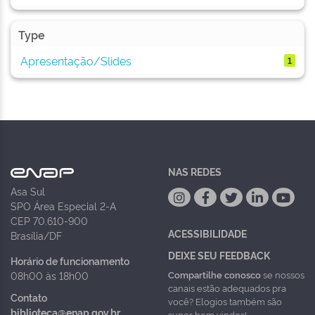
Type
Apresentação/Slides
1
NAS REDES
Asa Sul
SPO Área Especial 2-A
CEP 70.610-900
ACESSIBILIDADE
Brasília/DF
DEIXE SEU FEEDBACK
Horário de funcionamento
Compartilhe conosco
se nossos
08h00 às 18h00
canais estão adequados pra
Contato
você? Elogios também são
biblioteca@enap.gov.br
super bem vindos!