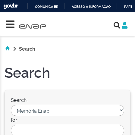
COMUNICA BR
ACESSO À INFORMAÇÃO
PARTI
Skip navigation
IR
PARA
O
CONTEÚDO
Search
Search
Search:
for