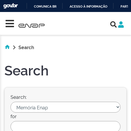
COMUNICA BR
ACESSO À INFORMAÇÃO
PARTI
Skip navigation
IR
PARA
O
CONTEÚDO
Search
Search
Search:
for