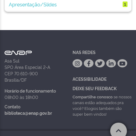
Apresentação/Slides
1
NAS REDES
Asa Sul
SPO Área Especial 2-A
CEP 70.610-900
ACESSIBILIDADE
Brasília/DF
DEIXE SEU FEEDBACK
Horário de funcionamento
Compartilhe conosco
se nossos
08h00 às 18h00
canais estão adequados pra
Contato
você? Elogios também são
biblioteca@enap.gov.br
super bem vindos!