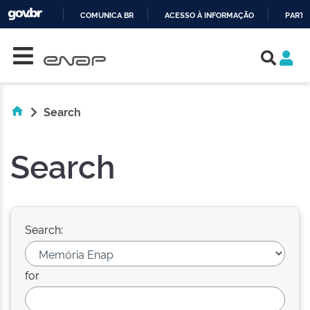
COMUNICA BR
ACESSO À INFORMAÇÃO
PARTI
Skip navigation
IR
PARA
O
CONTEÚDO
Search
Search
Search:
for