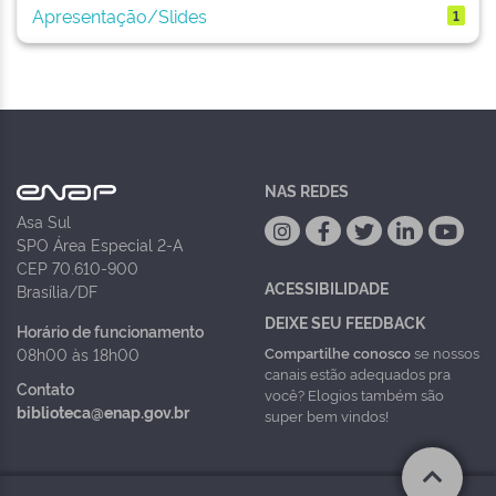
Apresentação/Slides
1
NAS REDES
Asa Sul
SPO Área Especial 2-A
CEP 70.610-900
ACESSIBILIDADE
Brasília/DF
DEIXE SEU FEEDBACK
Horário de funcionamento
Compartilhe conosco
se nossos
08h00 às 18h00
canais estão adequados pra
Contato
você? Elogios também são
biblioteca@enap.gov.br
super bem vindos!