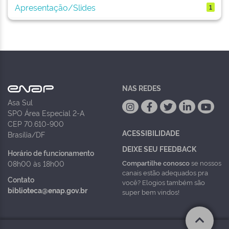
Apresentação/Slides
1
NAS REDES
Asa Sul
SPO Área Especial 2-A
CEP 70.610-900
ACESSIBILIDADE
Brasília/DF
DEIXE SEU FEEDBACK
Horário de funcionamento
Compartilhe conosco
se nossos
08h00 às 18h00
canais estão adequados pra
Contato
você? Elogios também são
biblioteca@enap.gov.br
super bem vindos!