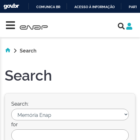
COMUNICA BR
ACESSO À INFORMAÇÃO
PARTI
Skip navigation
IR
PARA
O
CONTEÚDO
Search
Search
Search:
for