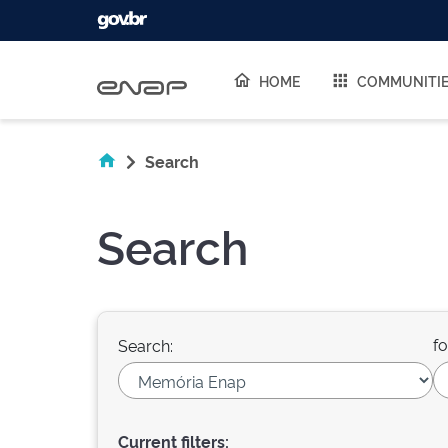
Skip navigation
HOME
COMMUNITI
Search
Search
fo
Search:
Current filters: