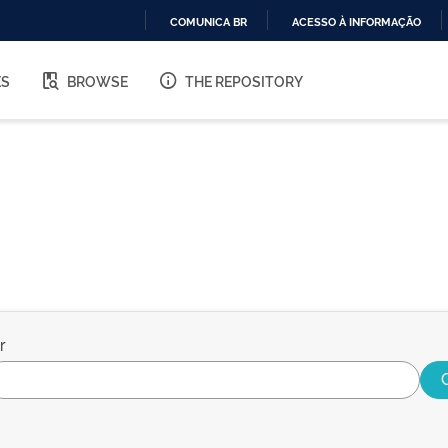
COMUNICA BR
ACESSO À INFORMAÇÃO
IR
PARA
ES
BROWSE
THE REPOSITORY
O
CONTEÚDO
r