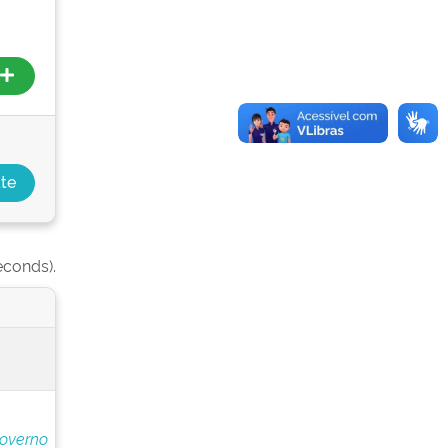
econds).
Governo