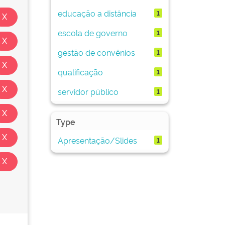
educação a distância
1
escola de governo
1
gestão de convênios
1
qualificação
1
servidor público
1
Type
Apresentação/Slides
1