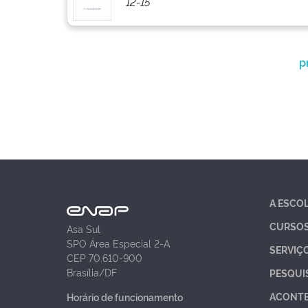
12-15
p
A ESCO
CURSO
Asa Sul
SPO Área Especial 2-A
SERVIÇ
CEP 70.610-900
Brasília/DF
PESQUI
ACONT
Horário de funcionamento