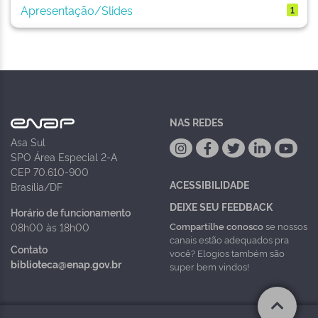
Apresentação/Slides
1
NAS REDES
Asa Sul
SPO Área Especial 2-A
CEP 70.610-900
ACESSIBILIDADE
Brasília/DF
DEIXE SEU FEEDBACK
Horário de funcionamento
Compartilhe conosco
se nossos
08h00 às 18h00
canais estão adequados pra
Contato
você? Elogios também são
biblioteca@enap.gov.br
super bem vindos!