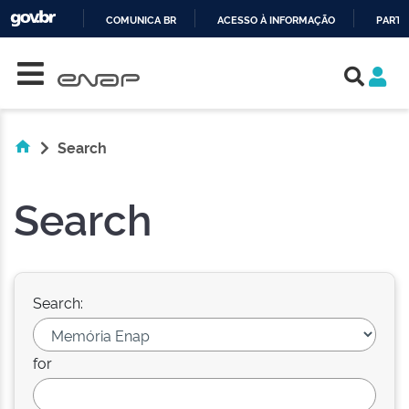
COMUNICA BR
ACESSO À INFORMAÇÃO
PARTI
Skip navigation
IR
PARA
O
CONTEÚDO
Search
Search
Search:
for