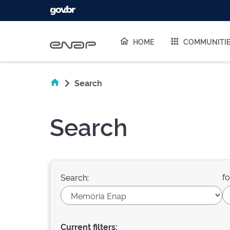
Skip navigation
HOME
COMMUNITI
Search
Search
fo
Search:
Current filters: