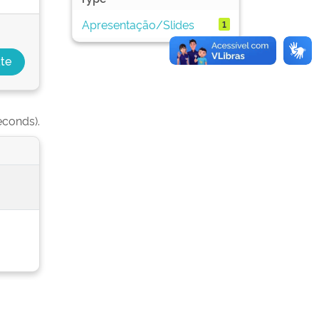
Apresentação/Slides
1
econds).