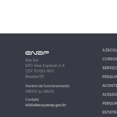
A ESCO
CURSO
Asa Sul
SPO Área Especial 2-A
SERVIÇ
CEP 70.610-900
Brasília/DF
PESQUI
ACONT
Horário de funcionamento
08h00 às 18h00
ACESSO
Contato
PERGUN
biblioteca@enap.gov.br
ESTATÍS