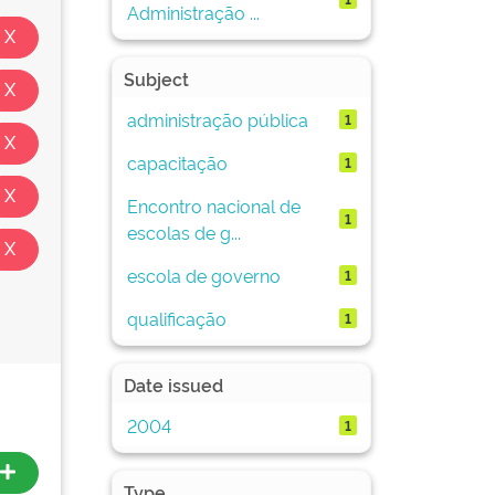
Administração ...
Subject
administração pública
1
capacitação
1
Encontro nacional de
1
escolas de g...
escola de governo
1
qualificação
1
Date issued
2004
1
Type