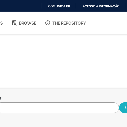
COMUNICA BR
ACESSO À INFORMAÇÃO
IR
PARA
ES
BROWSE
THE REPOSITORY
O
CONTEÚDO
r