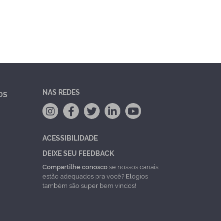
NAS REDES
OS
ACESSIBILIDADE
DEIXE SEU FEEDBACK
Compartilhe conosco
se nossos canais
estão adequados pra você? Elogios
também são super bem vindos!