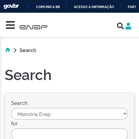
COMUNICA BR
ACESSO À INFORMAÇÃO
PARTI
Skip navigation
IR
PARA
O
CONTEÚDO
Search
Search
Search:
for