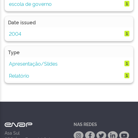
escola de governo
1
Date issued
2004
1
Type
Apresentação/Slides
1
Relatório
1
NAS REDES
Asa Sul