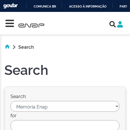
COMUNICA BR
ACESSO À INFORMAÇÃO
PARTI
Skip navigation
IR
PARA
O
CONTEÚDO
Search
Search
Search:
for