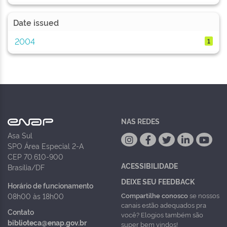
Date issued
2004
1
NAS REDES
Asa Sul
SPO Área Especial 2-A
CEP 70.610-900
ACESSIBILIDADE
Brasília/DF
DEIXE SEU FEEDBACK
Horário de funcionamento
Compartilhe conosco
se nossos
08h00 às 18h00
canais estão adequados pra
Contato
você? Elogios também são
biblioteca@enap.gov.br
super bem vindos!