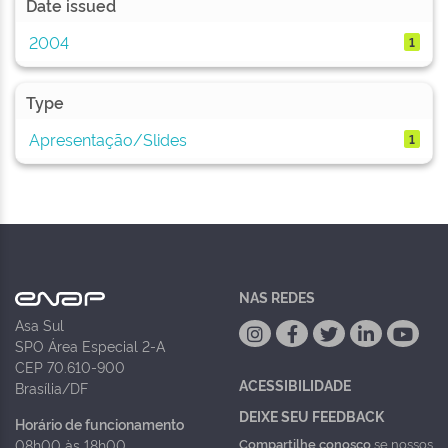
Date issued
2004
1
Type
Apresentação/Slides
1
NAS REDES
Asa Sul
SPO Área Especial 2-A
CEP 70.610-900
ACESSIBILIDADE
Brasília/DF
DEIXE SEU FEEDBACK
Horário de funcionamento
Compartilhe conosco
se nossos
08h00 às 18h00