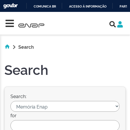
COMUNICA BR
ACESSO À INFORMAÇÃO
PARTI
Skip navigation
IR
PARA
O
CONTEÚDO
Search
Search
Search:
for