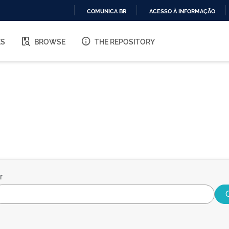
COMUNICA BR
ACESSO À INFORMAÇÃO
IR
PARA
ES
BROWSE
THE REPOSITORY
O
CONTEÚDO
r