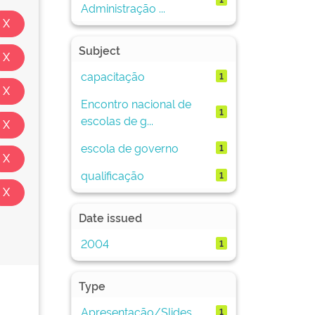
Administração ...
Subject
capacitação
1
Encontro nacional de
1
escolas de g...
escola de governo
1
qualificação
1
Date issued
2004
1
Type
Apresentação/Slides
1