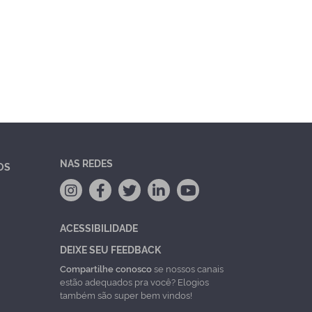
NAS REDES
OS
ACESSIBILIDADE
DEIXE SEU FEEDBACK
Compartilhe conosco
se nossos canais
estão adequados pra você? Elogios
também são super bem vindos!