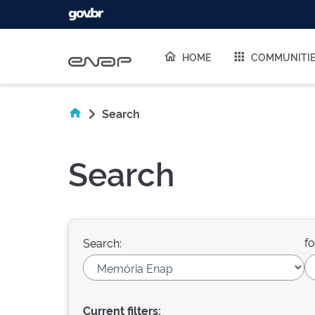
Skip navigation
HOME
COMMUNITI
Search
Search
fo
Search:
Current filters: