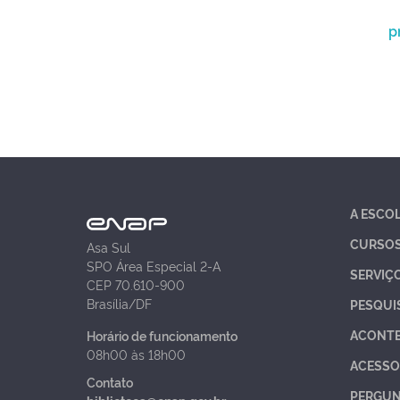
p
A ESCO
CURSO
Asa Sul
SPO Área Especial 2-A
SERVIÇ
CEP 70.610-900
Brasília/DF
PESQUI
ACONT
Horário de funcionamento
08h00 às 18h00
ACESSO
Contato
PERGUN