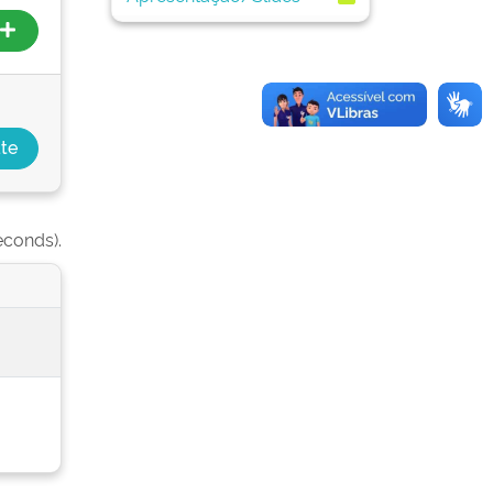
econds).