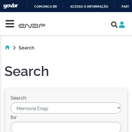
COMUNICA BR
ACESSO À INFORMAÇÃO
PARTI
Skip navigation
IR
PARA
O
CONTEÚDO
Search
Search
Search:
for