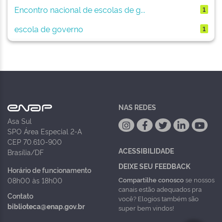
Encontro nacional de escolas de g...
1
escola de governo
1
NAS REDES
Asa Sul
SPO Área Especial 2-A
CEP 70.610-900
ACESSIBILIDADE
Brasília/DF
DEIXE SEU FEEDBACK
Horário de funcionamento
Compartilhe conosco
se nossos
08h00 às 18h00
canais estão adequados pra
Contato
você? Elogios também são
biblioteca@enap.gov.br
super bem vindos!