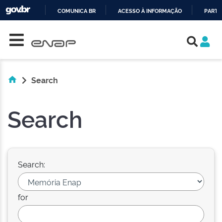
COMUNICA BR
ACESSO À INFORMAÇÃO
PARTI
Skip navigation
IR
PARA
O
CONTEÚDO
Search
Search
Search:
for