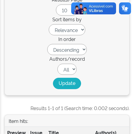
Sort items by
In order
Authors/record
Results 1-1 of 1 (Search time: 0.002 seconds).
Item hits:
Preview
Issue
Title
Author(s)