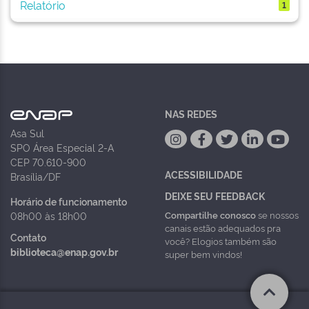
Relatório
1
NAS REDES
Asa Sul
SPO Área Especial 2-A
CEP 70.610-900
ACESSIBILIDADE
Brasília/DF
DEIXE SEU FEEDBACK
Horário de funcionamento
Compartilhe conosco
se nossos
08h00 às 18h00
canais estão adequados pra
Contato
você? Elogios também são
biblioteca@enap.gov.br
super bem vindos!