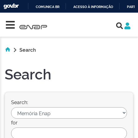
COMUNICA BR
ACESSO À INFORMAÇÃO
PARTI
Skip navigation
IR
PARA
O
CONTEÚDO
Search
Search
Search:
for