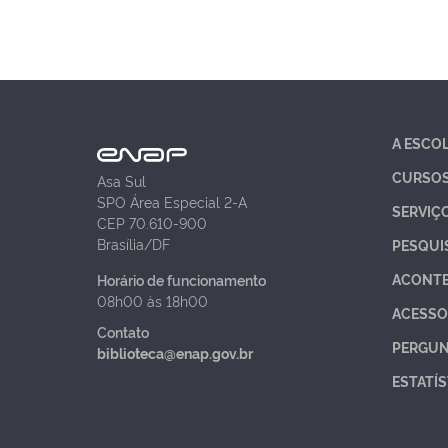
A ESCO
CURSO
Asa Sul
SPO Área Especial 2-A
SERVIÇ
CEP 70.610-900
Brasília/DF
PESQUI
ACONT
Horário de funcionamento
08h00 às 18h00
ACESSO
Contato
PERGUN
biblioteca@enap.gov.br
ESTATÍS