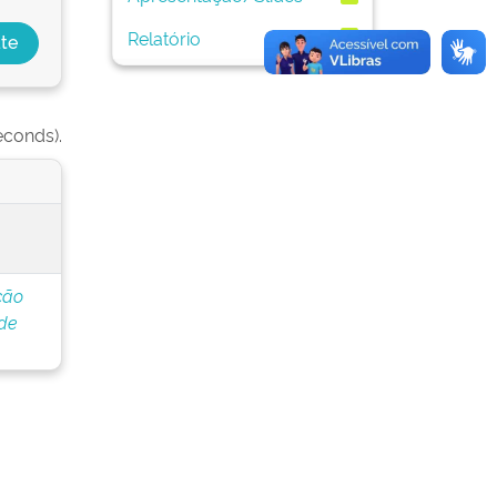
Relatório
1
econds).
ção
de