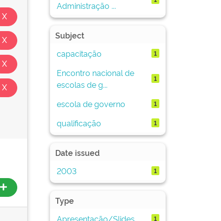
Administração ...
Subject
capacitação
1
Encontro nacional de
1
escolas de g...
escola de governo
1
qualificação
1
Date issued
2003
1
Type
Apresentação/Slides
1