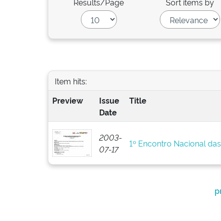
Results/Page
Sort items by
Item hits:
Preview
Issue
Title
Date
2003-
1º Encontro Nacional da
07-17
p