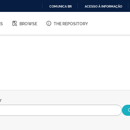
COMUNICA BR
ACESSO À INFORMAÇÃO
IR
PARA
ES
BROWSE
THE REPOSITORY
O
CONTEÚDO
r