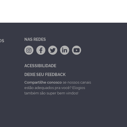
NAS REDES
OS
ACESSIBILIDADE
DEIXE SEU FEEDBACK
Compartilhe conosco
se nossos canais
estão adequados pra você? Elogios
também são super bem vindos!