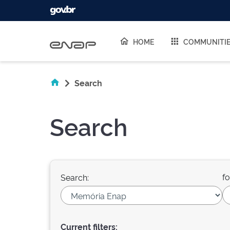
Skip navigation
HOME
COMMUNITI
Search
Search
fo
Search:
Current filters: