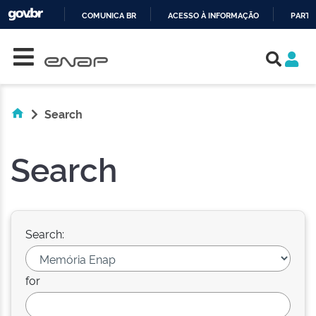
COMUNICA BR
ACESSO À INFORMAÇÃO
PARTI
Skip navigation
IR
PARA
O
CONTEÚDO
Search
Search
Search:
for