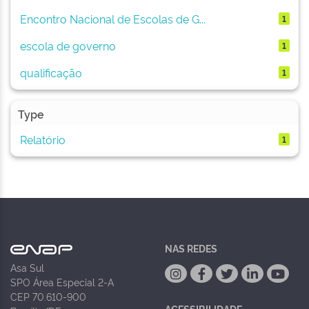
Encontro Nacional de Escolas de G...
1
escola de governo
1
qualificação
1
Type
Relatório
1
NAS REDES
Asa Sul
SPO Área Especial 2-A
CEP 70.610-900
ACESSIBILIDADE