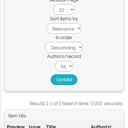
Sort items by
In order
Authors/record
Results 1-1 of 1 (Search time: 0.001 seconds).
Item hits:
Preview
Issue
Title
Author(s)