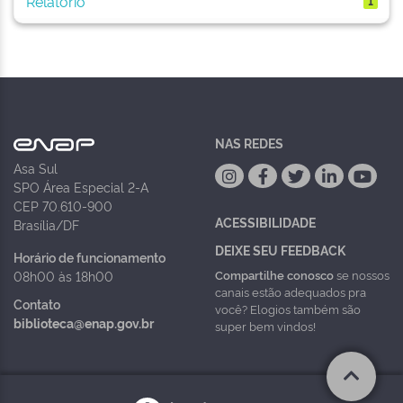
Relatório
1
NAS REDES
Asa Sul
SPO Área Especial 2-A
CEP 70.610-900
ACESSIBILIDADE
Brasília/DF
DEIXE SEU FEEDBACK
Horário de funcionamento
Compartilhe conosco
se nossos
08h00 às 18h00
canais estão adequados pra
Contato
você? Elogios também são
biblioteca@enap.gov.br
super bem vindos!