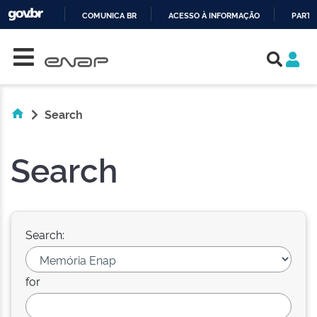
COMUNICA BR
ACESSO À INFORMAÇÃO
PARTI
Skip navigation
IR
PARA
O
CONTEÚDO
Search
Search
Search:
for