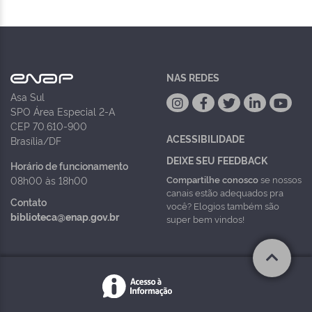
NAS REDES
Asa Sul
SPO Área Especial 2-A
CEP 70.610-900
ACESSIBILIDADE
Brasília/DF
DEIXE SEU FEEDBACK
Horário de funcionamento
Compartilhe conosco
se nossos
08h00 às 18h00
canais estão adequados pra
Contato
você? Elogios também são
biblioteca@enap.gov.br
super bem vindos!