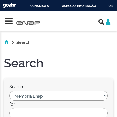
COMUNICA BR
ACESSO À INFORMAÇÃO
PARTI
Skip navigation
IR
PARA
O
CONTEÚDO
Search
Search
Search:
for