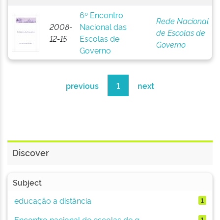
6º Encontro
Rede Nacional
2008-
Nacional das
de Escolas de
12-15
Escolas de
Governo
Governo
previous
1
next
Discover
Subject
educação a distância
1
Encontro nacional de escolas de g...
1