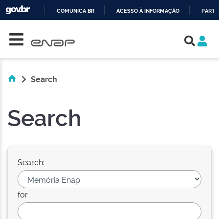
COMUNICA BR
ACESSO À INFORMAÇÃO
PARTI
Skip navigation
IR
PARA
O
CONTEÚDO
Search
Search
Search:
for