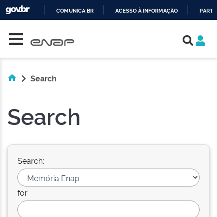
COMUNICA BR
ACESSO À INFORMAÇÃO
PARTI
Skip navigation
IR
PARA
O
CONTEÚDO
Search
Search
Search:
for