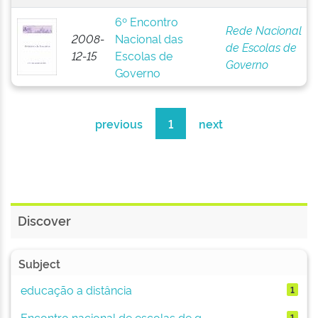
6º Encontro
Rede Nacional
2008-
Nacional das
de Escolas de
12-15
Escolas de
Governo
Governo
previous
1
next
Discover
Subject
educação a distância
1
Encontro nacional de escolas de g...
1