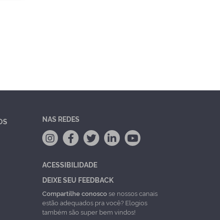
NAS REDES
OS
ACESSIBILIDADE
DEIXE SEU FEEDBACK
Compartilhe conosco
se nossos canais
estão adequados pra você? Elogios
também são super bem vindos!