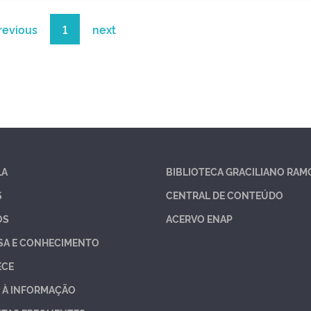
revious
1
next
LA
BIBLIOTECA GRACILIANO RAM
S
CENTRAL DE CONTEÚDO
OS
ACERVO ENAP
SA E CONHECIMENTO
ECE
 À INFORMAÇÃO