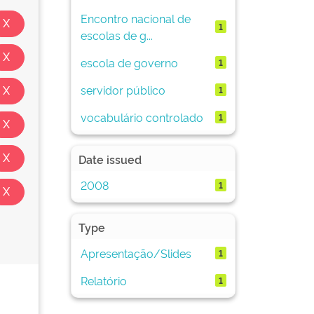
Encontro nacional de
1
escolas de g...
escola de governo
1
servidor público
1
vocabulário controlado
1
Date issued
2008
1
Type
Apresentação/Slides
1
Relatório
1