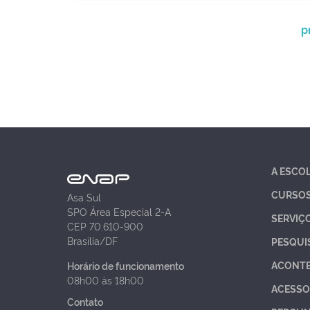
p
A ESCO
CURSO
Asa Sul
SPO Área Especial 2-A
SERVIÇ
CEP 70.610-900
Brasília/DF
PESQUI
ACONT
Horário de funcionamento
08h00 às 18h00
ACESSO
Contato