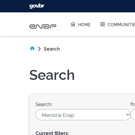
Skip navigation
HOME
COMMUNITI
Search
Search
fo
Search:
Current filters: