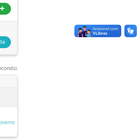
econds).
Governo