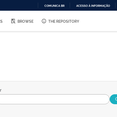
COMUNICA BR
ACESSO À INFORMAÇÃO
IR
PARA
ES
BROWSE
THE REPOSITORY
O
CONTEÚDO
r