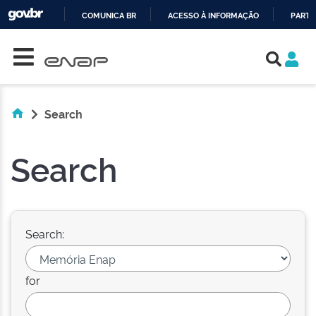
COMUNICA BR
ACESSO À INFORMAÇÃO
PARTI
Skip navigation
IR
PARA
O
CONTEÚDO
Search
Search
Search:
for