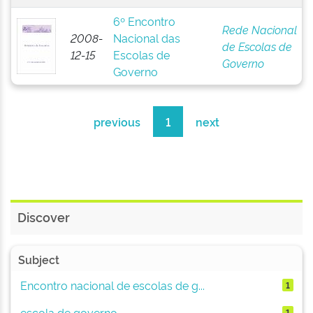
6º Encontro
Rede Nacional
2008-
Nacional das
de Escolas de
12-15
Escolas de
Governo
Governo
previous
1
next
Discover
Subject
Encontro nacional de escolas de g...
1
escola de governo
1