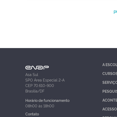
p
A ESCO
CURSO
Asa Sul
SPO Área Especial 2-A
SERVIÇ
CEP 70.610-900
Brasília/DF
PESQUI
ACONT
Horário de funcionamento
08h00 às 18h00
ACESSO
Contato