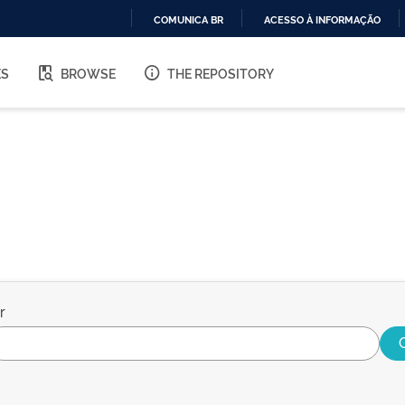
COMUNICA BR
ACESSO À INFORMAÇÃO
IR
PARA
ES
BROWSE
THE REPOSITORY
O
CONTEÚDO
r