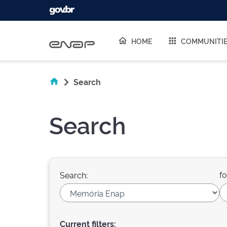
Skip navigation
HOME
COMMUNITI
Search
Search
fo
Search:
Current filters: