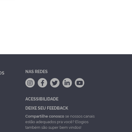
NAS REDES
OS
ACESSIBILIDADE
DEIXE SEU FEEDBACK
Compartilhe conosco
se nossos canais
estão adequados pra você? Elogios
também são super bem vindos!