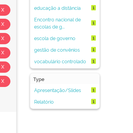
educação a distância
1
Encontro nacional de
1
escolas de g...
escola de governo
1
gestão de convênios
1
vocabulário controlado
1
Type
Apresentação/Slides
1
Relatório
1