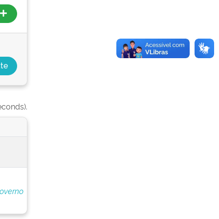
econds).
Governo