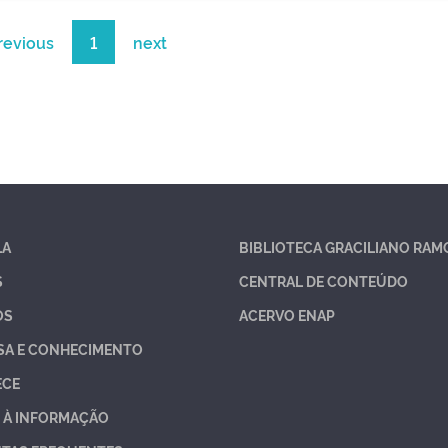
revious
1
next
LA
BIBLIOTECA GRACILIANO RAM
S
CENTRAL DE CONTEÚDO
OS
ACERVO ENAP
SA E CONHECIMENTO
ECE
 À INFORMAÇÃO