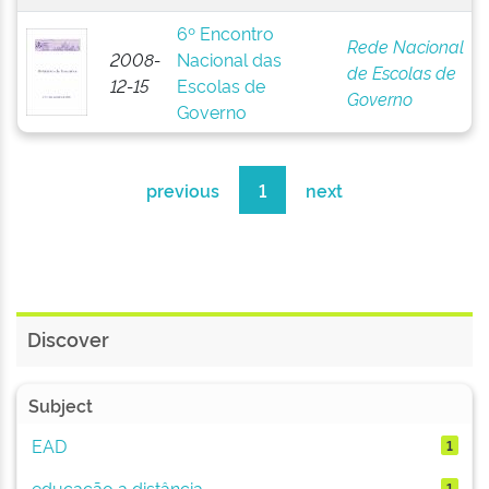
6º Encontro
Rede Nacional
2008-
Nacional das
de Escolas de
12-15
Escolas de
Governo
Governo
previous
1
next
Discover
Subject
EAD
1
educação a distância
1