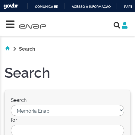
COMUNICA BR
ACESSO À INFORMAÇÃO
PARTI
Skip navigation
IR
PARA
O
CONTEÚDO
Search
Search
Search:
for