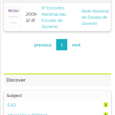
6º Encontro
Rede Nacional
2008-
Nacional das
de Escolas de
12-15
Escolas de
Governo
Governo
previous
1
next
Discover
Subject
EAD
1
educação a distância
1