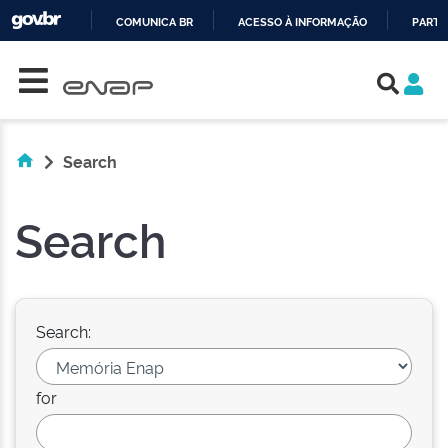
COMUNICA BR
ACESSO À INFORMAÇÃO
PARTI
Skip navigation
IR
PARA
O
CONTEÚDO
Search
Search
Search:
for