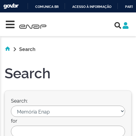
COMUNICA BR
ACESSO À INFORMAÇÃO
PARTI
Skip navigation
IR
PARA
O
CONTEÚDO
Search
Search
Search:
for