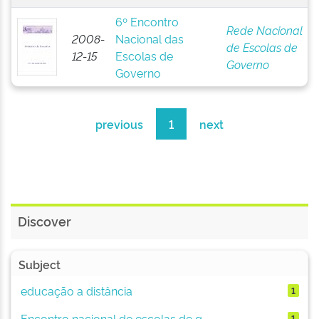
6º Encontro
Rede Nacional
2008-
Nacional das
de Escolas de
12-15
Escolas de
Governo
Governo
previous
1
next
Discover
Subject
educação a distância
1
Encontro nacional de escolas de g...
1