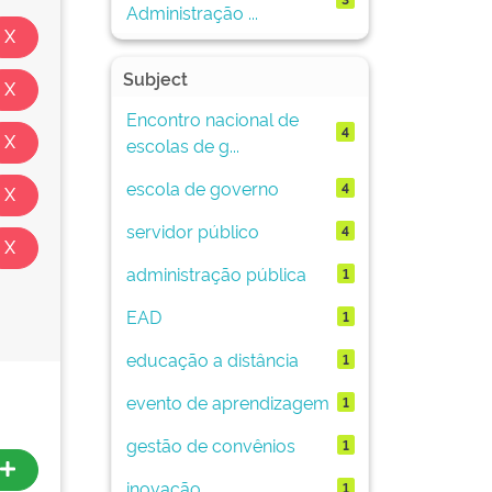
Administração ...
Subject
Encontro nacional de
4
escolas de g...
escola de governo
4
servidor público
4
administração pública
1
EAD
1
educação a distância
1
evento de aprendizagem
1
gestão de convênios
1
inovação
1