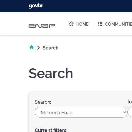
Skip navigation
HOME
COMMUNITI
Search
Search
fo
Search:
Current filters: