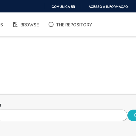
COMUNICA BR
ACESSO À INFORMAÇÃO
IR
PARA
ES
BROWSE
THE REPOSITORY
O
CONTEÚDO
r