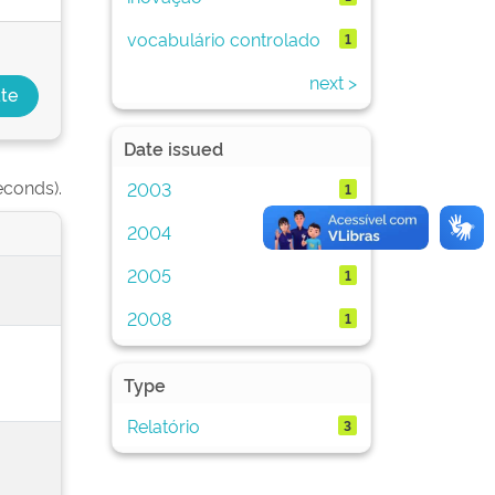
vocabulário controlado
1
next >
Date issued
econds).
2003
1
2004
1
2005
1
2008
1
Type
Relatório
3