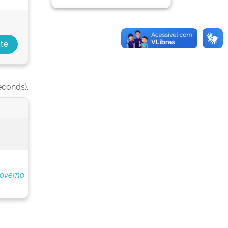
econds).
Governo