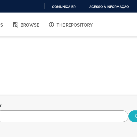
COMUNICA BR
ACESSO À INFORMAÇÃO
IR
PARA
ES
BROWSE
THE REPOSITORY
O
CONTEÚDO
r