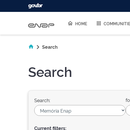
Skip navigation
HOME
COMMUNITI
Search
Search
fo
Search:
Current filters: