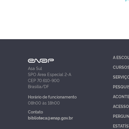
A ESCO
CURSO
Asa Sul
SPO Área Especial 2-A
SERVIÇ
CEP 70.610-900
Brasília/DF
PESQUI
ACONT
Horário de funcionamento
08h00 às 18h00
ACESSO
Contato
PERGUN
biblioteca@enap.gov.br
ESTATÍS