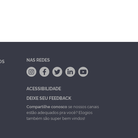
NAS REDES
OS
ACESSIBILIDADE
DEIXE SEU FEEDBACK
Compartilhe conosco
se nossos canais
estão adequados pra você? Elogios
também são super bem vindos!