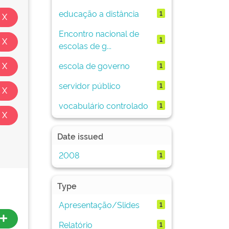
educação a distância
1
Encontro nacional de
1
escolas de g...
escola de governo
1
servidor público
1
vocabulário controlado
1
Date issued
2008
1
Type
Apresentação/Slides
1
Relatório
1