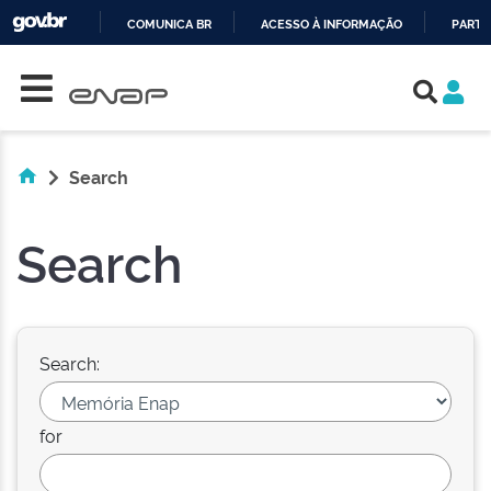
COMUNICA BR
ACESSO À INFORMAÇÃO
PARTI
Skip navigation
IR
PARA
O
CONTEÚDO
Search
Search
Search:
for