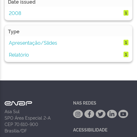
Date issued
2008
1
Type
Apresentação/Slides
1
Relatório
1
NAS REDES
Asa Sul
SPO Área Especial 2-A
CEP 70.610-900
ACESSIBILIDADE
Brasília/DF